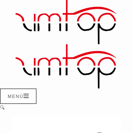
MENÚ
🔍