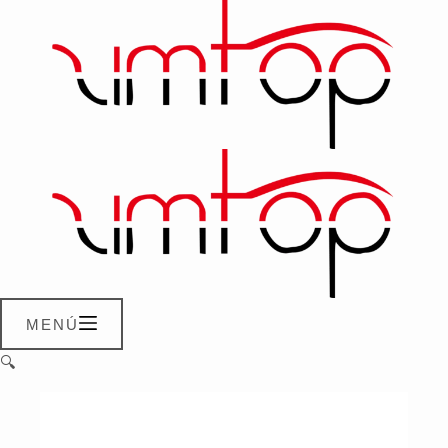
MENÚ
🔍